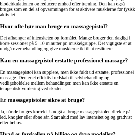
blodcirkulationen og reducere ømhed efter træning. Den kan også
bruges som en del af opvarmningen for at aktivere musklerne før fysisk
aktivitet.
Hvor ofte bør man bruge en massagepistol?
Det afhænger af intensiteten og formålet. Mange bruger den dagligt i
korte sessioner på 5–10 minutter pr. muskelgruppe. Det vigtigste er at
undgå overbehandling og give musklerne tid til at restituere.
Kan en massagepistol erstatte professionel massage?
En massagepistol kan supplere, men ikke fuldt ud erstatte, professionel
massage. Den er et effektivt redskab til selvbehandling og
vedligeholdelse mellem behandlinger, men kan ikke erstatte en
terapeutisk vurdering ved skader.
Er massagepistoler sikre at bruge?
Ja, når de bruges korrekt. Undgå at bruge massagepistolen direkte på
led, knogler eller åbne sår. Start altid med lav intensitet og øg gradvist
efter behov.
Hvad er forskellen på billige og dyre modeller?