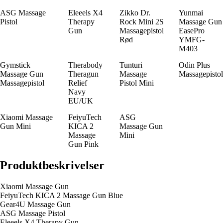
ASG Massage
Eleeels X4
Zikko Dr.
Yunmai
Pistol
Therapy
Rock Mini 2S
Massage Gun
Gun
Massagepistol
EasePro
Rød
YMFG-
M403
Gymstick
Therabody
Tunturi
Odin Plus
Massage Gun
Theragun
Massage
Massagepistol
Massagepistol
Relief
Pistol Mini
Navy
EU/UK
Xiaomi Massage
FeiyuTech
ASG
Gun Mini
KICA 2
Massage Gun
Massage
Mini
Gun Pink
Produktbeskrivelser
Xiaomi Massage Gun
FeiyuTech KICA 2 Massage Gun Blue
Gear4U Massage Gun
ASG Massage Pistol
Eleeels X4 Therapy Gun