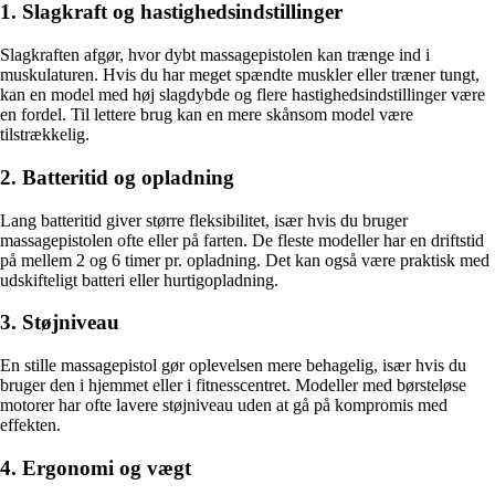
1. Slagkraft og hastighedsindstillinger
Slagkraften afgør, hvor dybt massagepistolen kan trænge ind i
muskulaturen. Hvis du har meget spændte muskler eller træner tungt,
kan en model med høj slagdybde og flere hastighedsindstillinger være
en fordel. Til lettere brug kan en mere skånsom model være
tilstrækkelig.
2. Batteritid og opladning
Lang batteritid giver større fleksibilitet, især hvis du bruger
massagepistolen ofte eller på farten. De fleste modeller har en driftstid
på mellem 2 og 6 timer pr. opladning. Det kan også være praktisk med
udskifteligt batteri eller hurtigopladning.
3. Støjniveau
En stille massagepistol gør oplevelsen mere behagelig, især hvis du
bruger den i hjemmet eller i fitnesscentret. Modeller med børsteløse
motorer har ofte lavere støjniveau uden at gå på kompromis med
effekten.
4. Ergonomi og vægt