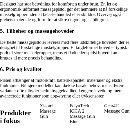
Designet har stor betydning for komforten under brug. En let og
ergonomisk udformet massagepistol gør det nemmere at nå forskellige
muskelgrupper uden at belaste håndled eller skuldre. Overvej også
grebets materiale og form for at sikre et godt og stabilt greb.
5. Tilbehør og massagehoveder
De fleste massagepistoler leveres med flere udskiftelige hoveder, der er
designet til forskellige muskelgrupper. Et kugleformet hoved er typisk
godt til store muskelgrupper, mens et fladt eller spidst hoved kan
bruges til mere præcis behandling.
6. Pris og kvalitet
Prisen afhænger af motorkraft, batterikapacitet, materialer og ekstra
funktioner. Billigere modeller kan dække basale behov, mens dyrere
varianter ofte tilbyder bedre byggekvalitet, længere levetid og mere
avancerede funktioner som app-styring eller tryksensorer.
Xiaomi
FeiyuTech
Gear4U
Massage
KICA 2
Massage Gun
Produkter
Gun
Massage Gun
i fokus
Blue