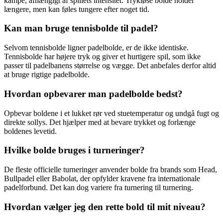
kampe, afhængigt af spillets intensitet. Trykløse bolde holder
længere, men kan føles tungere efter noget tid.
Kan man bruge tennisbolde til padel?
Selvom tennisbolde ligner padelbolde, er de ikke identiske.
Tennisbolde har højere tryk og giver et hurtigere spil, som ikke
passer til padelbanens størrelse og vægge. Det anbefales derfor altid
at bruge rigtige padelbolde.
Hvordan opbevarer man padelbolde bedst?
Opbevar boldene i et lukket rør ved stuetemperatur og undgå fugt og
direkte sollys. Det hjælper med at bevare trykket og forlænge
boldenes levetid.
Hvilke bolde bruges i turneringer?
De fleste officielle turneringer anvender bolde fra brands som Head,
Bullpadel eller Babolat, der opfylder kravene fra internationale
padelforbund. Det kan dog variere fra turnering til turnering.
Hvordan vælger jeg den rette bold til mit niveau?