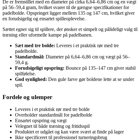
De er fremstillet med en diameter på cirka 6,64–6,86 cm og en vægt
på 56–59,4 gram, hvilket svarer til de gængse specifikationer for
padelbolde. Opspringet ligger mellem 135 og 147 cm, hvilket giver
en forudsigelig og ensartet spilleoplevelse.
Sættet egner sig til spillere, der ønsker et simpelt og pålideligt valg til
træning eller uformelle kampe på padelbanen.
Sæt med tre bolde:
Leveres i et praktisk rør med tre
padelbolde.
Standardmål:
Diameter på 6,64–6,86 cm og vægt på 56–
59,4 g.
Forudsigeligt opspring:
Bounce på 135–147 cm giver stabil
spilfølelse.
God synlighed:
Den gule farve gør boldene lette at se under
spil.
Fordele og ulemper
Leveres i et praktisk rør med tre bolde
Overholder standardmål for padelbolde
Ensartet opspring og vægt
Velegnet til både træning og fritidsspil
Produktet er udgået og kan være svært at finde på lager
Ikke specificeret til professionel turneringsbrug