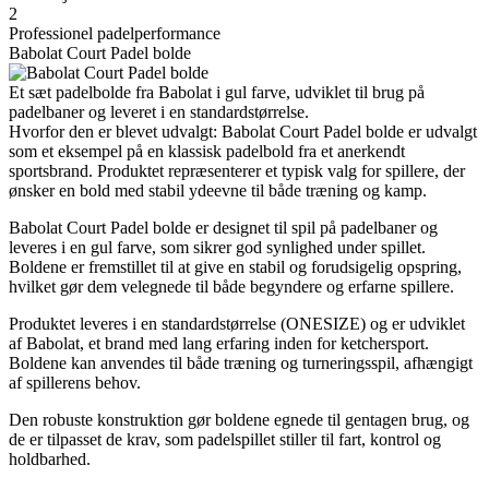
2
Professionel padelperformance
Babolat Court Padel bolde
Et sæt padelbolde fra Babolat i gul farve, udviklet til brug på
padelbaner og leveret i en standardstørrelse.
Hvorfor den er blevet udvalgt: Babolat Court Padel bolde er udvalgt
som et eksempel på en klassisk padelbold fra et anerkendt
sportsbrand. Produktet repræsenterer et typisk valg for spillere, der
ønsker en bold med stabil ydeevne til både træning og kamp.
Babolat Court Padel bolde er designet til spil på padelbaner og
leveres i en gul farve, som sikrer god synlighed under spillet.
Boldene er fremstillet til at give en stabil og forudsigelig opspring,
hvilket gør dem velegnede til både begyndere og erfarne spillere.
Produktet leveres i en standardstørrelse (ONESIZE) og er udviklet
af Babolat, et brand med lang erfaring inden for ketchersport.
Boldene kan anvendes til både træning og turneringsspil, afhængigt
af spillerens behov.
Den robuste konstruktion gør boldene egnede til gentagen brug, og
de er tilpasset de krav, som padelspillet stiller til fart, kontrol og
holdbarhed.