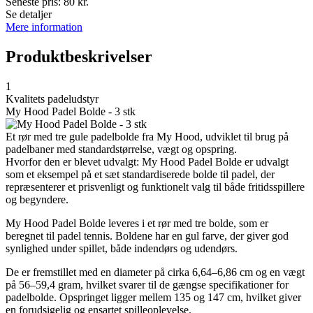
Seneste pris:
80
kr.
Se detaljer
Mere information
Produktbeskrivelser
1
Kvalitets padeludstyr
My Hood Padel Bolde - 3 stk
Et rør med tre gule padelbolde fra My Hood, udviklet til brug på
padelbaner med standardstørrelse, vægt og opspring.
Hvorfor den er blevet udvalgt: My Hood Padel Bolde er udvalgt
som et eksempel på et sæt standardiserede bolde til padel, der
repræsenterer et prisvenligt og funktionelt valg til både fritidsspillere
og begyndere.
My Hood Padel Bolde leveres i et rør med tre bolde, som er
beregnet til padel tennis. Boldene har en gul farve, der giver god
synlighed under spillet, både indendørs og udendørs.
De er fremstillet med en diameter på cirka 6,64–6,86 cm og en vægt
på 56–59,4 gram, hvilket svarer til de gængse specifikationer for
padelbolde. Opspringet ligger mellem 135 og 147 cm, hvilket giver
en forudsigelig og ensartet spilleoplevelse.