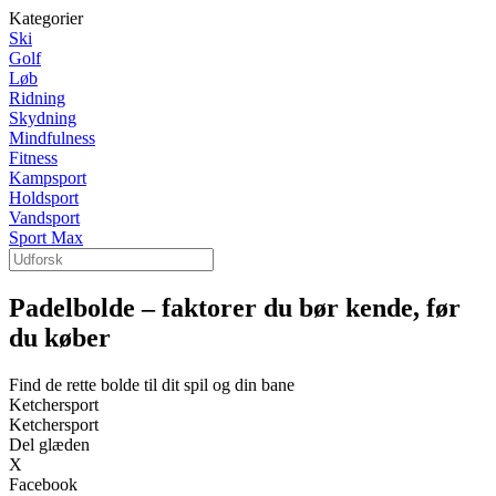
Kategorier
Ski
Golf
Løb
Ridning
Skydning
Mindfulness
Fitness
Kampsport
Holdsport
Vandsport
Sport Max
Padelbolde – faktorer du bør kende, før
du køber
Find de rette bolde til dit spil og din bane
Ketchersport
Ketchersport
Del glæden
X
Facebook