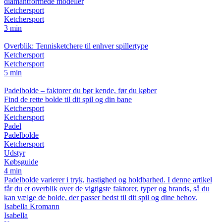
diamantformede modeller
Ketchersport
Ketchersport
3 min
Overblik: Tennisketchere til enhver spillertype
Ketchersport
Ketchersport
5 min
Padelbolde – faktorer du bør kende, før du køber
Find de rette bolde til dit spil og din bane
Ketchersport
Ketchersport
Padel
Padelbolde
Ketchersport
Udstyr
Købsguide
4 min
Padelbolde varierer i tryk, hastighed og holdbarhed. I denne artikel
får du et overblik over de vigtigste faktorer, typer og brands, så du
kan vælge de bolde, der passer bedst til dit spil og dine behov.
Isabella Kromann
Isabella