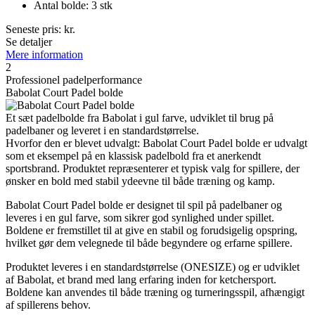
Antal bolde: 3 stk
Seneste pris:
kr.
Se detaljer
Mere information
2
Professionel padelperformance
Babolat Court Padel bolde
Et sæt padelbolde fra Babolat i gul farve, udviklet til brug på
padelbaner og leveret i en standardstørrelse.
Hvorfor den er blevet udvalgt: Babolat Court Padel bolde er udvalgt
som et eksempel på en klassisk padelbold fra et anerkendt
sportsbrand. Produktet repræsenterer et typisk valg for spillere, der
ønsker en bold med stabil ydeevne til både træning og kamp.
Babolat Court Padel bolde er designet til spil på padelbaner og
leveres i en gul farve, som sikrer god synlighed under spillet.
Boldene er fremstillet til at give en stabil og forudsigelig opspring,
hvilket gør dem velegnede til både begyndere og erfarne spillere.
Produktet leveres i en standardstørrelse (ONESIZE) og er udviklet
af Babolat, et brand med lang erfaring inden for ketchersport.
Boldene kan anvendes til både træning og turneringsspil, afhængigt
af spillerens behov.