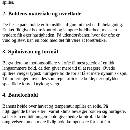
spiller.
2. Boldens materiale og overflade
De fleste padelbolde er fremstillet af gummi med en filtbelægning.
En tæt filt giver bedre kontrol og længere holdbarhed, mens en
tyndere filt øger hastigheden. På udendørsbaner, hvor der ofte er
vind og støv, kan en bold med tæt filt være at foretrække.
3. Spilniveau og formål
Begyndere og motionsspillere vil ofte få mest glæde af en lidt
langsommere bold, da den giver mere tid til at reagere. Øvede
spillere vælger typisk hurtigere bolde for at få et mere dynamisk spil.
Til turneringer anvendes som regel officielle bolde, der opfylder
specifikke krav til tryk og vægt.
4. Baneforhold
Banens højde over havet og temperatur spiller en rolle. På
højtliggende baner eller i varmt klima bevæger bolden sig hurtigere,
så her kan en lidt tungere bold give bedre kontrol. I kolde
omgivelser kan en mere livlig bold kompensere for tabt fart.