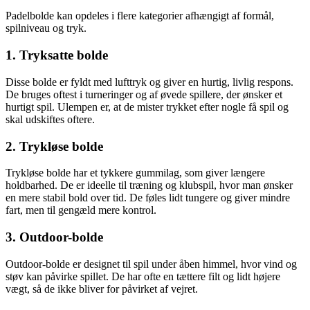
Padelbolde kan opdeles i flere kategorier afhængigt af formål,
spilniveau og tryk.
1. Tryksatte bolde
Disse bolde er fyldt med lufttryk og giver en hurtig, livlig respons.
De bruges oftest i turneringer og af øvede spillere, der ønsker et
hurtigt spil. Ulempen er, at de mister trykket efter nogle få spil og
skal udskiftes oftere.
2. Trykløse bolde
Trykløse bolde har et tykkere gummilag, som giver længere
holdbarhed. De er ideelle til træning og klubspil, hvor man ønsker
en mere stabil bold over tid. De føles lidt tungere og giver mindre
fart, men til gengæld mere kontrol.
3. Outdoor-bolde
Outdoor-bolde er designet til spil under åben himmel, hvor vind og
støv kan påvirke spillet. De har ofte en tættere filt og lidt højere
vægt, så de ikke bliver for påvirket af vejret.