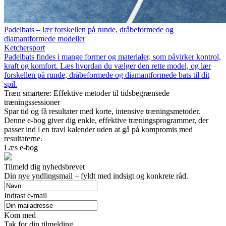
Padelbats – lær forskellen på runde, dråbeformede og
diamantformede modeller
Ketchersport
Padelbats findes i mange former og materialer, som påvirker kontrol,
kraft og komfort. Læs hvordan du vælger den rette model, og lær
forskellen på runde, dråbeformede og diamantformede bats til dit
spil.
Træn smartere: Effektive metoder til tidsbegrænsede
træningssessioner
Spar tid og få resultater med korte, intensive træningsmetoder.
Denne e-bog giver dig enkle, effektive træningsprogrammer, der
passer ind i en travl kalender uden at gå på kompromis med
resultaterne.
Læs e-bog
Tilmeld dig nyhedsbrevet
Din nye yndlingsmail – fyldt med indsigt og konkrete råd.
Indtast e-mail
Kom med
Tak for din tilmelding