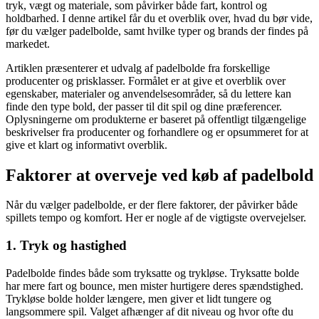
tryk, vægt og materiale, som påvirker både fart, kontrol og
holdbarhed. I denne artikel får du et overblik over, hvad du bør vide,
før du vælger padelbolde, samt hvilke typer og brands der findes på
markedet.
Artiklen præsenterer et udvalg af padelbolde fra forskellige
producenter og prisklasser. Formålet er at give et overblik over
egenskaber, materialer og anvendelsesområder, så du lettere kan
finde den type bold, der passer til dit spil og dine præferencer.
Oplysningerne om produkterne er baseret på offentligt tilgængelige
beskrivelser fra producenter og forhandlere og er opsummeret for at
give et klart og informativt overblik.
Faktorer at overveje ved køb af padelbold
Når du vælger padelbolde, er der flere faktorer, der påvirker både
spillets tempo og komfort. Her er nogle af de vigtigste overvejelser.
1. Tryk og hastighed
Padelbolde findes både som tryksatte og trykløse. Tryksatte bolde
har mere fart og bounce, men mister hurtigere deres spændstighed.
Trykløse bolde holder længere, men giver et lidt tungere og
langsommere spil. Valget afhænger af dit niveau og hvor ofte du