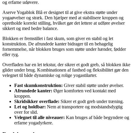
og erfarne udøvere.
Aserve Yogablok Blå er designet til at give ekstra støtte under
yogaøvelser og stræk. Den hjælper med at stabilisere kroppen og
opretholde korrekt stilling, hvilket gør det lettere at udføre øvelser
sikkert og med bedre balance.
Blokken er fremstillet i fast skum, som giver en stabil og let
konstruktion. De afrundede kanter bidrager til en behagelig
fornemmelse, når blokken bruges som støtte under hænder, fødder
eller ryg.
Overfladen har en let tekstur, der sikrer et godt greb, så blokken ikke
glider under brug. Kombinationen af fasthed og fleksibilitet gør den
velegnet til både dynamiske og rolige yogastilarter.
Fast skumkonstruktion:
Giver stabil støtte under øvelser.
Afrundede kanter:
Øger komforten ved kontakt med
kroppen.
Skridsikker overflade:
Sikrer et godt greb under træning.
Let og holdbar:
Nem at transportere og modstandsdygtig
over for slid.
Velegnet til alle niveauer:
Kan bruges af både begyndere og
erfarne yogadyrkere.