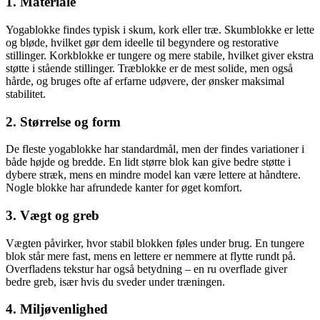
1. Materiale
Yogablokke findes typisk i skum, kork eller træ. Skumblokke er lette
og bløde, hvilket gør dem ideelle til begyndere og restorative
stillinger. Korkblokke er tungere og mere stabile, hvilket giver ekstra
støtte i stående stillinger. Træblokke er de mest solide, men også
hårde, og bruges ofte af erfarne udøvere, der ønsker maksimal
stabilitet.
2. Størrelse og form
De fleste yogablokke har standardmål, men der findes variationer i
både højde og bredde. En lidt større blok kan give bedre støtte i
dybere stræk, mens en mindre model kan være lettere at håndtere.
Nogle blokke har afrundede kanter for øget komfort.
3. Vægt og greb
Vægten påvirker, hvor stabil blokken føles under brug. En tungere
blok står mere fast, mens en lettere er nemmere at flytte rundt på.
Overfladens tekstur har også betydning – en ru overflade giver
bedre greb, især hvis du sveder under træningen.
4. Miljøvenlighed