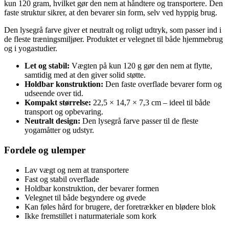
kun 120 gram, hvilket gør den nem at håndtere og transportere. Den
faste struktur sikrer, at den bevarer sin form, selv ved hyppig brug.
Den lysegrå farve giver et neutralt og roligt udtryk, som passer ind i
de fleste træningsmiljøer. Produktet er velegnet til både hjemmebrug
og i yogastudier.
Let og stabil:
Vægten på kun 120 g gør den nem at flytte,
samtidig med at den giver solid støtte.
Holdbar konstruktion:
Den faste overflade bevarer form og
udseende over tid.
Kompakt størrelse:
22,5 × 14,7 × 7,3 cm – ideel til både
transport og opbevaring.
Neutralt design:
Den lysegrå farve passer til de fleste
yogamåtter og udstyr.
Fordele og ulemper
Lav vægt og nem at transportere
Fast og stabil overflade
Holdbar konstruktion, der bevarer formen
Velegnet til både begyndere og øvede
Kan føles hård for brugere, der foretrækker en blødere blok
Ikke fremstillet i naturmateriale som kork