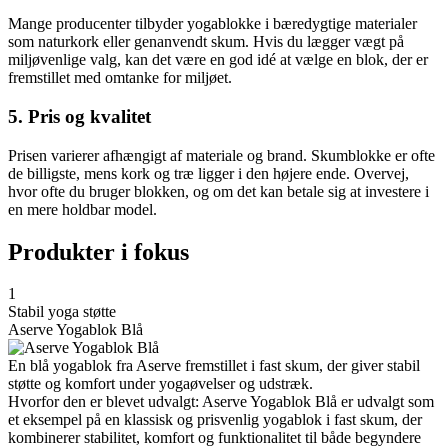
Mange producenter tilbyder yogablokke i bæredygtige materialer
som naturkork eller genanvendt skum. Hvis du lægger vægt på
miljøvenlige valg, kan det være en god idé at vælge en blok, der er
fremstillet med omtanke for miljøet.
5. Pris og kvalitet
Prisen varierer afhængigt af materiale og brand. Skumblokke er ofte
de billigste, mens kork og træ ligger i den højere ende. Overvej,
hvor ofte du bruger blokken, og om det kan betale sig at investere i
en mere holdbar model.
Produkter i fokus
1
Stabil yoga støtte
Aserve Yogablok Blå
En blå yogablok fra Aserve fremstillet i fast skum, der giver stabil
støtte og komfort under yogaøvelser og udstræk.
Hvorfor den er blevet udvalgt: Aserve Yogablok Blå er udvalgt som
et eksempel på en klassisk og prisvenlig yogablok i fast skum, der
kombinerer stabilitet, komfort og funktionalitet til både begyndere