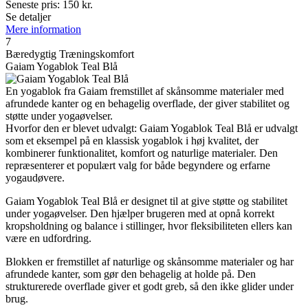
Seneste pris:
150
kr.
Se detaljer
Mere information
7
Bæredygtig Træningskomfort
Gaiam Yogablok Teal Blå
En yogablok fra Gaiam fremstillet af skånsomme materialer med
afrundede kanter og en behagelig overflade, der giver stabilitet og
støtte under yogaøvelser.
Hvorfor den er blevet udvalgt: Gaiam Yogablok Teal Blå er udvalgt
som et eksempel på en klassisk yogablok i høj kvalitet, der
kombinerer funktionalitet, komfort og naturlige materialer. Den
repræsenterer et populært valg for både begyndere og erfarne
yogaudøvere.
Gaiam Yogablok Teal Blå er designet til at give støtte og stabilitet
under yogaøvelser. Den hjælper brugeren med at opnå korrekt
kropsholdning og balance i stillinger, hvor fleksibiliteten ellers kan
være en udfordring.
Blokken er fremstillet af naturlige og skånsomme materialer og har
afrundede kanter, som gør den behagelig at holde på. Den
strukturerede overflade giver et godt greb, så den ikke glider under
brug.