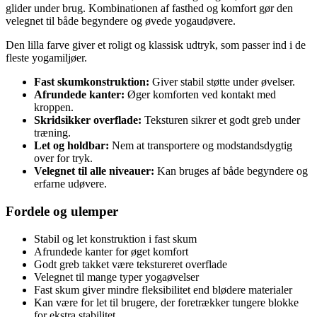
glider under brug. Kombinationen af fasthed og komfort gør den
velegnet til både begyndere og øvede yogaudøvere.
Den lilla farve giver et roligt og klassisk udtryk, som passer ind i de
fleste yogamiljøer.
Fast skumkonstruktion:
Giver stabil støtte under øvelser.
Afrundede kanter:
Øger komforten ved kontakt med
kroppen.
Skridsikker overflade:
Teksturen sikrer et godt greb under
træning.
Let og holdbar:
Nem at transportere og modstandsdygtig
over for tryk.
Velegnet til alle niveauer:
Kan bruges af både begyndere og
erfarne udøvere.
Fordele og ulemper
Stabil og let konstruktion i fast skum
Afrundede kanter for øget komfort
Godt greb takket være tekstureret overflade
Velegnet til mange typer yogaøvelser
Fast skum giver mindre fleksibilitet end blødere materialer
Kan være for let til brugere, der foretrækker tungere blokke
for ekstra stabilitet