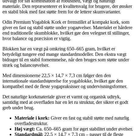
udvalgt for sin kombination af robusthed, vægt og naturligt
materiale. Den repræsenterer et kvalitetsvalg for brugere, der ønsker
en stabil blok med fast støtte frem for de lettere skumvarianter.
Odin Premium Yogablok Kork er fremstillet af kompakt kork, som
giver en fast og stabil støtte under yogaøvelser. Materialet er hårdere
end traditionelle skumblokke, hvilket gør den velegnet til stillinger,
hvor balance og præcision er vigtig.
Blokken har en vægt på omkring 650–665 gram, hvilket er
betydeligt tungere end mange standardmodeller. Den ekstra vægt
bidrager til en stabil fornemmelse, når den bruges som støtte under
stræk og balanceøvelser.
Med dimensionerne 22,5 × 14,7 × 7,3 cm følger den den
internationale standardstørrelse for yogablokke, hvilket gør den
kompatibel med de fleste yogapraksisser og undervisningsformer.
Det naturlige korkmateriale giver et varmt og organisk udtryk,
samtidig med at overfladen har en let ru struktur, der sikrer et godt
greb under brug.
Materiale i kork:
Giver en fast og stabil støtte med naturlig
overfladestruktur.
Høj vægt:
Ca. 650–665 gram for øget stabilitet under øvelser.
Standardmål:
22,5 × 14,7 × 7,3 cm – passer til de fleste