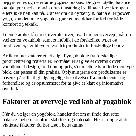
begyndernes og de erfarne yogiers praksis. De giver støtte, balance
og hjælper med at opnå korrekt justering i stillinger, hvor kroppen
ellers ikke helt kan nå. Uanset om du dyrker yin, hatha eller power
yoga, kan den rette yogablok gøre en mærkbar forskel for både
komfort og teknik.
I denne artikel får du et overblik over, hvad du bør overveje, når du
vælger en yogablok, samt et indblik i de forskellige typer og
producenter, der tilbyder kvalitetsprodukter til forskellige behov.
Artiklen præsenterer et udvalg af yogablokke fra forskellige
producenter og materialer. Formålet er at give et overblik over
variationer i design, funktion og pris, så du lettere kan finde den type
blok, der passer til din praksis. Oplysningerne om produkterne er
baseret på offentligt tilgængelige beskrivelser fra producenter og
forhandlere og er opsummeret for at give et klart og informativt
overblik.
Faktorer at overveje ved køb af yogablok
Når du vælger en yogablok, handler det om at finde den rette
balance mellem komfort, stabilitet og materiale. Her er nogle af de
vigtigste faktorer, du bør tage i betragtning.