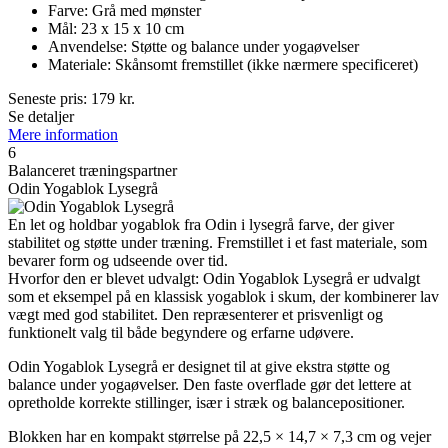
Farve: Grå med mønster
Mål: 23 x 15 x 10 cm
Anvendelse: Støtte og balance under yogaøvelser
Materiale: Skånsomt fremstillet (ikke nærmere specificeret)
Seneste pris:
179
kr.
Se detaljer
Mere information
6
Balanceret træningspartner
Odin Yogablok Lysegrå
En let og holdbar yogablok fra Odin i lysegrå farve, der giver
stabilitet og støtte under træning. Fremstillet i et fast materiale, som
bevarer form og udseende over tid.
Hvorfor den er blevet udvalgt: Odin Yogablok Lysegrå er udvalgt
som et eksempel på en klassisk yogablok i skum, der kombinerer lav
vægt med god stabilitet. Den repræsenterer et prisvenligt og
funktionelt valg til både begyndere og erfarne udøvere.
Odin Yogablok Lysegrå er designet til at give ekstra støtte og
balance under yogaøvelser. Den faste overflade gør det lettere at
opretholde korrekte stillinger, især i stræk og balancepositioner.
Blokken har en kompakt størrelse på 22,5 × 14,7 × 7,3 cm og vejer