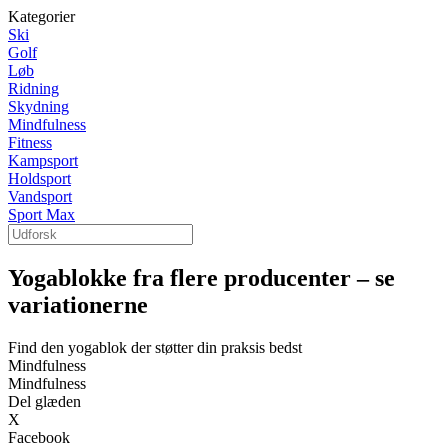
Kategorier
Ski
Golf
Løb
Ridning
Skydning
Mindfulness
Fitness
Kampsport
Holdsport
Vandsport
Sport Max
Yogablokke fra flere producenter – se
variationerne
Find den yogablok der støtter din praksis bedst
Mindfulness
Mindfulness
Del glæden
X
Facebook