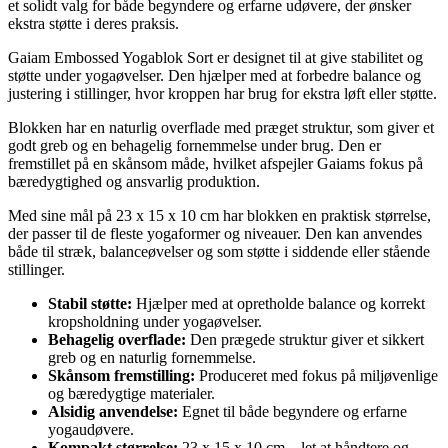
et solidt valg for både begyndere og erfarne udøvere, der ønsker
ekstra støtte i deres praksis.
Gaiam Embossed Yogablok Sort er designet til at give stabilitet og
støtte under yogaøvelser. Den hjælper med at forbedre balance og
justering i stillinger, hvor kroppen har brug for ekstra løft eller støtte.
Blokken har en naturlig overflade med præget struktur, som giver et
godt greb og en behagelig fornemmelse under brug. Den er
fremstillet på en skånsom måde, hvilket afspejler Gaiams fokus på
bæredygtighed og ansvarlig produktion.
Med sine mål på 23 x 15 x 10 cm har blokken en praktisk størrelse,
der passer til de fleste yogaformer og niveauer. Den kan anvendes
både til stræk, balanceøvelser og som støtte i siddende eller stående
stillinger.
Stabil støtte:
Hjælper med at opretholde balance og korrekt
kropsholdning under yogaøvelser.
Behagelig overflade:
Den prægede struktur giver et sikkert
greb og en naturlig fornemmelse.
Skånsom fremstilling:
Produceret med fokus på miljøvenlige
og bæredygtige materialer.
Alsidig anvendelse:
Egnet til både begyndere og erfarne
yogaudøvere.
Kompakt størrelse:
23 x 15 x 10 cm – let at håndtere og