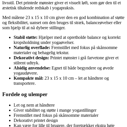
livsstil. Det printede mønster giver et visuelt løft, som gør den til et
æstetisk tiltalende redskab i yogapraksis.
Med målene 23 x 15 x 10 cm giver den en god kombination af støtte
og fleksibilitet, uanset om den bruges til stræk, balanceøvelser eller
som hjælp til at nå dybere stillinger.
Stabil støtte:
Hjælper med at opretholde balance og korrekt
kropsholdning under yogaøvelser.
Naturlig overflade:
Fremstillet med fokus på skånsomme
materialer og behagelig tekstur.
Dekorativt design:
Printet mønster i grå farvetone giver et
stilrent udtryk.
Alsidig anvendelse:
Egnet til både begyndere og øvede
yogaudøvere.
Kompakte mål:
23 x 15 x 10 cm – let at håndtere og
transportere.
Fordele og ulemper
Let og nem at håndtere
Giver stabilitet og støtte i mange yogastillinger
Fremstillet med fokus på skånsomme materialer
Dekorativt printet design
Kan være for lille til brugere, der foretrækker ekstra høje