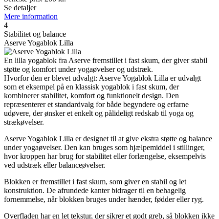
Se detaljer
Mere information
4
Stabilitet og balance
Aserve Yogablok Lilla
En lilla yogablok fra Aserve fremstillet i fast skum, der giver stabil
støtte og komfort under yogaøvelser og udstræk.
Hvorfor den er blevet udvalgt: Aserve Yogablok Lilla er udvalgt
som et eksempel på en klassisk yogablok i fast skum, der
kombinerer stabilitet, komfort og funktionelt design. Den
repræsenterer et standardvalg for både begyndere og erfarne
udøvere, der ønsker et enkelt og pålideligt redskab til yoga og
strækøvelser.
Aserve Yogablok Lilla er designet til at give ekstra støtte og balance
under yogaøvelser. Den kan bruges som hjælpemiddel i stillinger,
hvor kroppen har brug for stabilitet eller forlængelse, eksempelvis
ved udstræk eller balanceøvelser.
Blokken er fremstillet i fast skum, som giver en stabil og let
konstruktion. De afrundede kanter bidrager til en behagelig
fornemmelse, når blokken bruges under hænder, fødder eller ryg.
Overfladen har en let tekstur, der sikrer et godt greb, så blokken ikke