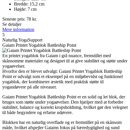
Bredde: 15,2 cm
Højde: 7 cm
Seneste pris:
78
kr.
Se detaljer
Mere information
5
Naturlig YogaSupport
Gaiam Printet Yogablok Battleship Point
En printet yogablok fra Gaiam i grå nuance, fremstillet med
skånsomme materialer og designet til at give stabilitet og støtte under
yogaøvelser.
Hvorfor den er blevet udvalgt: Gaiam Printet Yogablok Battleship
Point er udvalgt som et eksempel på en miljøbevidst og funktionel
yogablok, der kombinerer æstetik med praktisk støtte til
yogaudøvere på alle niveauer.
Gaiam Printet Yogablok Battleship Point er en solid og let blok, der
bruges som støtte under yogaøvelser. Den hjælper med at forbedre
stabilitet, balance og korrekt kropsholdning, hvilket gør den velegnet
til både begyndere og erfarne udøvere.
Blokken har en naturlig overflade og er fremstillet på en skånsom
måde, hvilket afspejler Gaiams fokus på bæredygtighed og sund